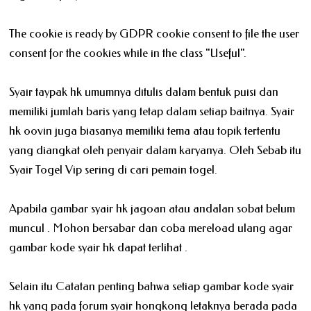
The cookie is ready by GDPR cookie consent to file the user
consent for the cookies while in the class "Useful".
Syair taypak hk umumnya ditulis dalam bentuk puisi dan
memiliki jumlah baris yang tetap dalam setiap baitnya. Syair
hk oovin juga biasanya memiliki tema atau topik tertentu
yang diangkat oleh penyair dalam karyanya. Oleh Sebab itu
Syair Togel Vip sering di cari pemain togel.
Apabila gambar syair hk jagoan atau andalan sobat belum
muncul . Mohon bersabar dan coba mereload ulang agar
gambar kode syair hk dapat terlihat .
Selain itu Catatan penting bahwa setiap gambar kode syair
hk yang pada forum syair hongkong letaknya berada pada