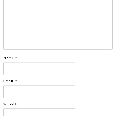
NAME
*
EMAIL
*
WEBSITE