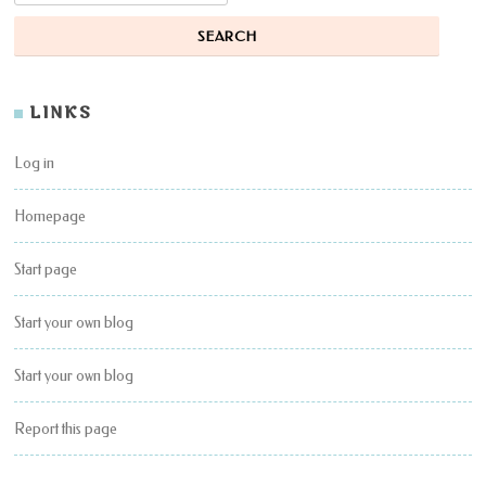
LINKS
Log in
Homepage
Start page
Start your own blog
Start your own blog
Report this page